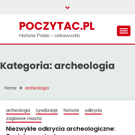
Skip
to
content
POCZYTAC.PL
Historia Polski – ciekawostki
Kategoria:
archeologia
Home
archeologia
archeologia
cywilizacje
historia
odkrycia
zaginione miasta
Niezwykłe odkrycia archeologiczne: